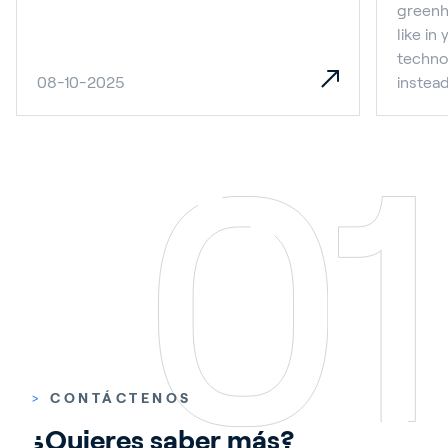
greenh
like i
technol
08-10-2025
instea
>
CONTÁCTENOS
¿Quieres saber más?