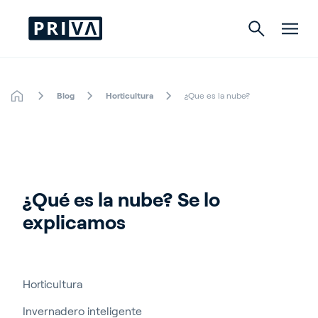
Blog
Horticultura
¿Que es la nube?
Horticultura
Cultivo de interior
¿Qué es la nube? Se lo 
Acerca de Priva
explicamos
Contacto
Ofertas de empleo
Horticultura
Partnerfinder
Invernadero inteligente