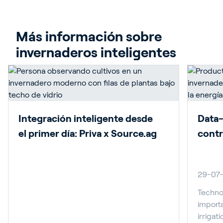
Más información sobre 
invernaderos inteligentes
Integración inteligente desde
Data-
el primer día: Priva x Source.ag
contr
29-07
Technol
importa
irrigat