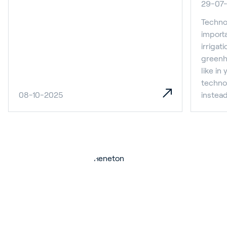
29-07
Technol
importa
irrigat
greenh
like i
technol
08-10-2025
instea