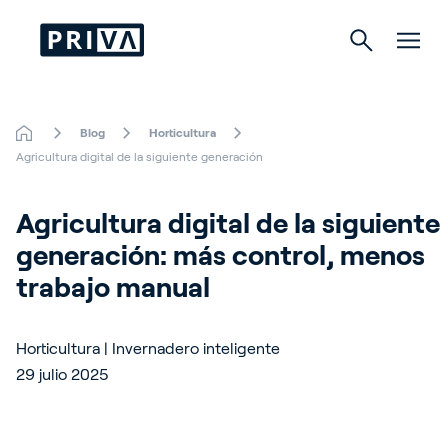
Blog
Horticultura
Horticultura
Agricultura digital de la siguiente generación
Cultivo de interior
Agricultura digital de la siguiente 
generación: más control, menos 
trabajo manual
Acerca de Priva
Contacto
Horticultura | Invernadero inteligente
29 julio 2025
Ofertas de empleo
Partnerfinder