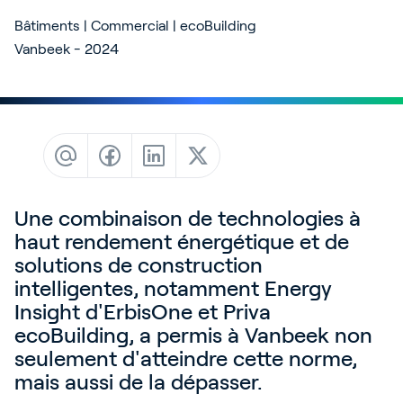
Blog
Bâtiments | Commercial | ecoBuilding
Customer Stories
Vanbeek - 2024
Events
Service and Support
Partnerfinder
Academy
Une combinaison de technologies à
haut rendement énergétique et de
solutions de construction
Connexion
intelligentes, notamment Energy
Insight d'ErbisOne et Priva
ecoBuilding, a permis à Vanbeek non
Français
seulement d'atteindre cette norme,
mais aussi de la dépasser.