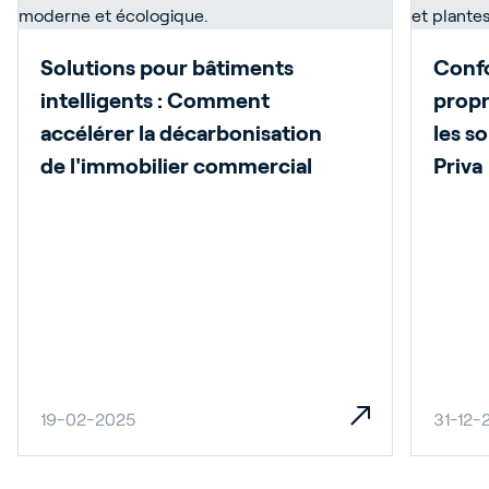
Solutions pour bâtiments
Confo
intelligents : Comment
propr
accélérer la décarbonisation
les s
de l'immobilier commercial
Priva
19-02-2025
31-12-