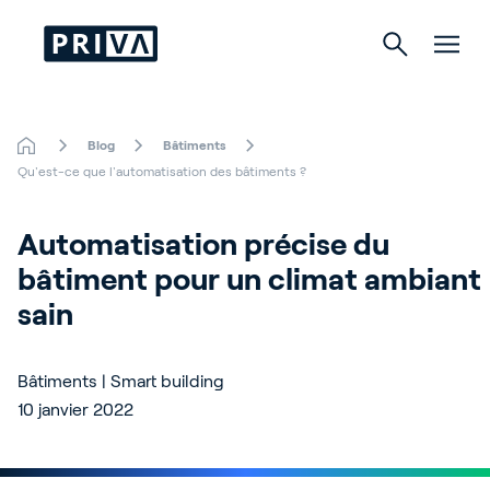
Blog
Bâtiments
Horticulture
Qu'est-ce que l'automatisation des bâtiments ?
Bâtiments
Automatisation précise du 
bâtiment pour un climat ambiant 
Culture d’intérieur
sain
Bâtiments | Smart building
About Priva
10 janvier 2022
Careers
Contact