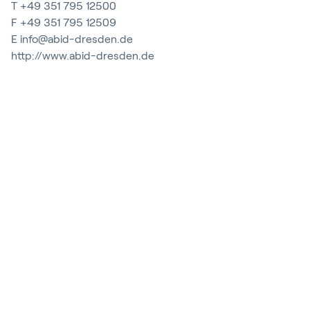
T
+49 351 795 12500
F +49 351 795 12509
E
info@abid-dresden.de
http://www.abid-dresden.de
Sign In
中国人