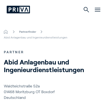
Partnerfinder
园艺生产自动化
Abid Anlagenbau und Ingenieurdienstleistungen
Indoor Growing
PARTNER
Abid Anlagenbau und 
Ingenieurdienstleistungen
关于普瑞瓦（ Priva）
Careers
Waldteichstraße 52a
Contact
01468
Moritzburg OT Boxdorf
Deutschland
服务与支持
Partners