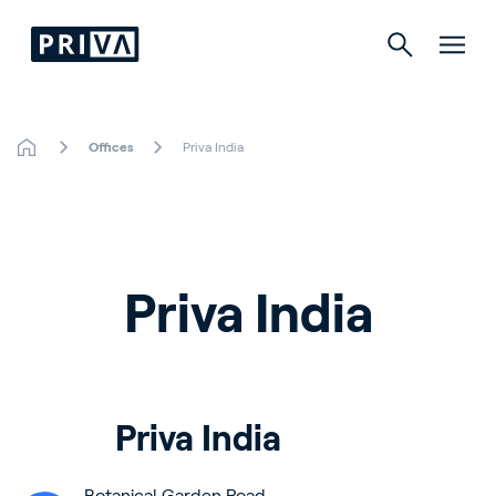
Offices
Priva India
园艺生产自动化
Indoor Growing
Priva India
关于普瑞瓦（ Priva）
Careers
Contact
Priva India
服务与支持
Botanical Garden Road
Partners