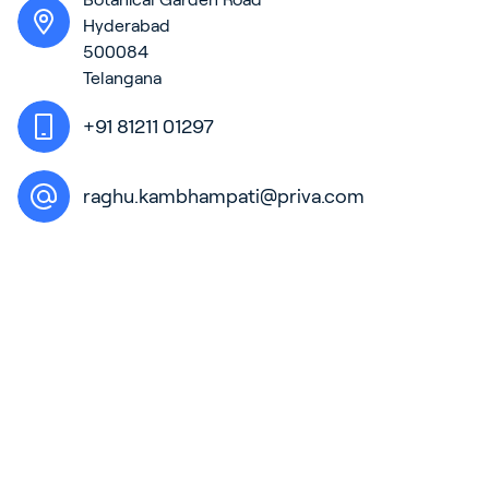
Hyderabad
500084
Telangana
Sign In
+91 81211 01297
raghu.kambhampati@priva.com
中国人